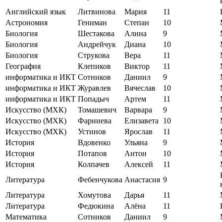
Английский язык
Литвинова
Мария
11
Астрономия
Гениман
Степан
10
Биология
Шестакова
Алина
9
Биология
Андрейчук
Диана
10
Биология
Струкова
Вера
11
География
Клепиков
Виктор
11
информатика и ИКТ
Сотников
Даниил
9
информатика и ИКТ
Журавлев
Вячеслав
10
информатика и ИКТ
Попадыч
Артем
11
Искусство (МХК)
Томашевич
Варвара
9
Искусство (МХК)
Фарниева
Елизавета
10
Искусство (МХК)
Устинов
Ярослав
11
История
Вдовенко
Ульяна
9
История
Потапов
Антон
10
История
Колпачев
Алексей
11
Литература
Фебенчукова
Анастасия
9
Литература
Хомутова
Дарья
11
Литература
Федюкина
Алёна
11
Математика
Сотников
Даниил
9