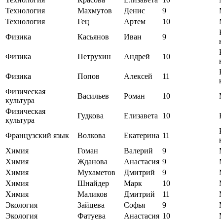
Технология
Махмутов
Денис
9
Технология
Гец
Артем
10
Физика
Касьянов
Иван
9
Физика
Петрухин
Андрей
10
Физика
Попов
Алексей
11
Физическая
Васильев
Роман
10
культура
Физическая
Гудкова
Елизавета
10
культура
Французский язык
Волкова
Екатерина
11
Химия
Гоман
Валерий
9
Химия
Жданова
Анастасия
9
Химия
Мухаметов
Дмитрий
9
Химия
Шнайдер
Марк
10
Химия
Маликов
Дмитрий
11
Экология
Зайцева
Софья
9
Экология
Фатуева
Анастасия
10