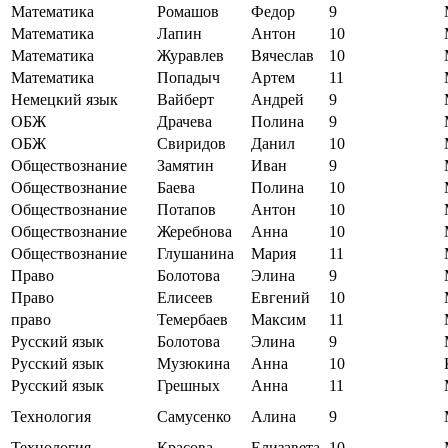
Математика
Ромашов
Федор
9
Математика
Лапин
Антон
10
Математика
Журавлев
Вячеслав
10
Математика
Попадыч
Артем
11
Немецкий язык
Вайберт
Андрей
9
ОБЖ
Драчева
Полина
9
ОБЖ
Свиридов
Данил
10
Обществознание
Замятин
Иван
9
Обществознание
Баева
Полина
10
Обществознание
Потапов
Антон
10
Обществознание
Жеребнова
Анна
10
Обществознание
Глушанина
Мария
11
Право
Болотова
Элина
9
Право
Елисеев
Евгений
10
право
Темербаев
Максим
11
Русский язык
Болотова
Элина
9
Русский язык
Музюкина
Анна
10
Русский язык
Грешных
Анна
11
Технология
Самусенко
Алина
9
Технология
Красова
Елизавета
10